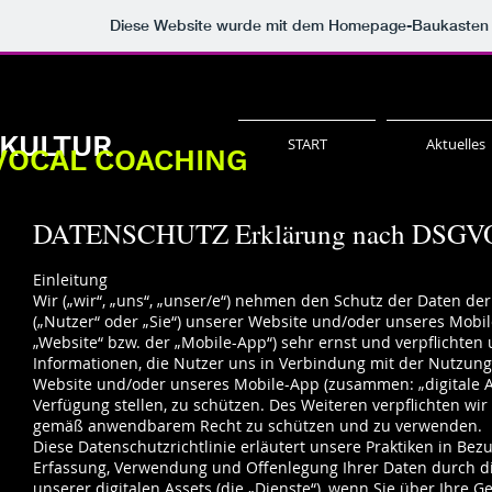
Diese Website wurde mit dem Homepage-Baukasten
TKULTUR
START
Aktuelles
VOCAL COACHING
DATENSCHUTZ Erklärung nach DSGV
Einleitung
Wir („wir“, „uns“, „unser/e“) nehmen den Schutz der Daten de
(„Nutzer“ oder „Sie“) unserer Website und/oder unseres Mobil
„Website“ bzw. der „Mobile-App“) sehr ernst und verpflichten 
Informationen, die Nutzer uns in Verbindung mit der Nutzun
Website und/oder unseres Mobile-App (zusammen: „digitale A
Verfügung stellen, zu schützen. Des Weiteren verpflichten wir
gemäß anwendbarem Recht zu schützen und zu verwenden.
Diese Datenschutzrichtlinie erläutert unsere Praktiken in Bezu
Erfassung, Verwendung und Offenlegung Ihrer Daten durch d
unserer digitalen Assets (die „Dienste“), wenn Sie über Ihre Ge