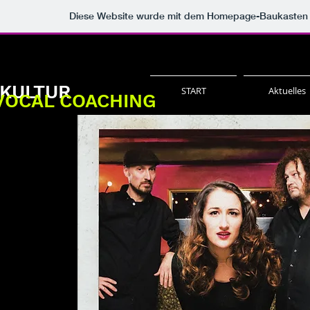
Diese Website wurde mit dem Homepage-Baukasten
TKULTUR
START
Aktuelles
VOCAL COACHING